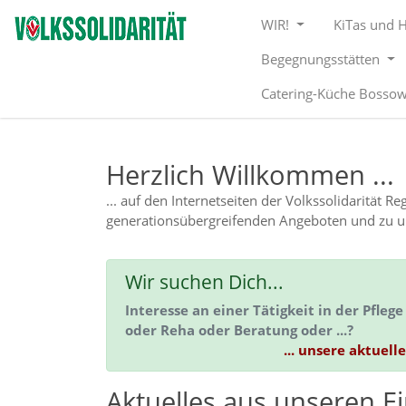
Direkt zur Hauptnavigation springen
Direkt zum Inhalt springen
WIR!
KiTas und 
Begegnungsstätten
Catering-Küche Bosso
Herzlich Willkommen ...
... auf den Internetseiten der Volkssolidarität 
generationsübergreifenden Angeboten und zu uns
Wir suchen Dich...
Interesse an einer Tätigkeit in der Pfle
oder Reha oder Beratung oder ...?
... unsere aktuell
Aktuelles aus unseren E