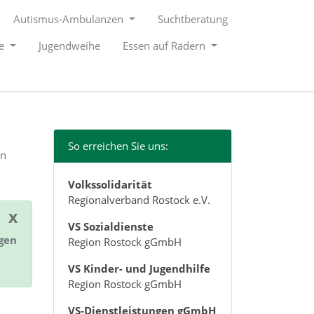
Autismus-Ambulanzen
Suchtberatung
le
Jugendweihe
Essen auf Rädern
So erreichen Sie uns:
en
Volkssolidarität
Regionalverband Rostock e.V.
x
VS Sozialdienste
ngen
Region Rostock gGmbH
VS Kinder- und Jugendhilfe
Region Rostock gGmbH
VS-Dienstleistungen gGmbH