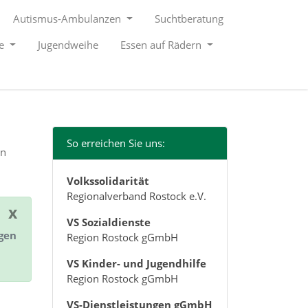
Autismus-Ambulanzen
Suchtberatung
le
Jugendweihe
Essen auf Rädern
So erreichen Sie uns:
en
Volkssolidarität
Regionalverband Rostock e.V.
x
VS Sozialdienste
ngen
Region Rostock gGmbH
VS Kinder- und Jugendhilfe
Region Rostock gGmbH
VS-Dienstleistungen gGmbH