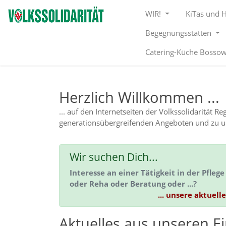
Direkt zur Hauptnavigation springen
Direkt zum Inhalt springen
WIR!
KiTas und 
Begegnungsstätten
Catering-Küche Bosso
Herzlich Willkommen ...
... auf den Internetseiten der Volkssolidarität 
generationsübergreifenden Angeboten und zu uns
Wir suchen Dich...
Interesse an einer Tätigkeit in der Pfle
oder Reha oder Beratung oder ...?
... unsere aktuell
Aktuelles aus unseren E