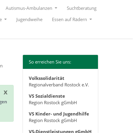
Autismus-Ambulanzen
Suchtberatung
le
Jugendweihe
Essen auf Rädern
So erreichen Sie uns:
en
Volkssolidarität
Regionalverband Rostock e.V.
x
VS Sozialdienste
ngen
Region Rostock gGmbH
VS Kinder- und Jugendhilfe
Region Rostock gGmbH
VS-Dienstleistungen gGmbH