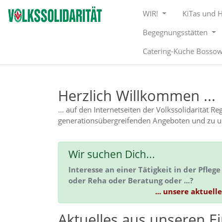
Direkt zur Hauptnavigation springen
Direkt zum Inhalt springen
WIR!
KiTas und 
Begegnungsstätten
Catering-Küche Bosso
Herzlich Willkommen ...
... auf den Internetseiten der Volkssolidarität 
generationsübergreifenden Angeboten und zu uns
Wir suchen Dich...
Interesse an einer Tätigkeit in der Pfle
oder Reha oder Beratung oder ...?
... unsere aktuell
Aktuelles aus unseren E