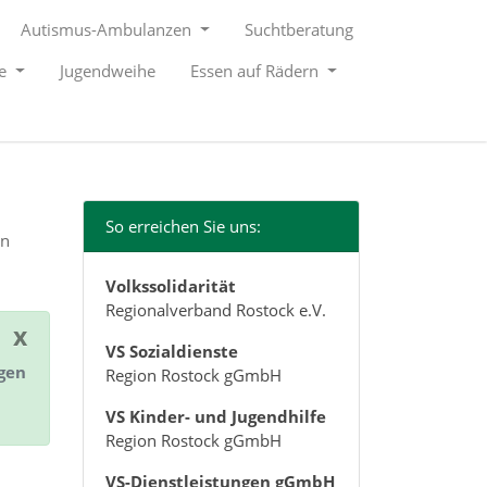
Autismus-Ambulanzen
Suchtberatung
le
Jugendweihe
Essen auf Rädern
So erreichen Sie uns:
en
Volkssolidarität
Regionalverband Rostock e.V.
x
VS Sozialdienste
ngen
Region Rostock gGmbH
VS Kinder- und Jugendhilfe
Region Rostock gGmbH
VS-Dienstleistungen gGmbH