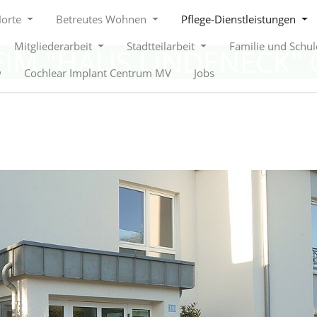
Horte
Betreutes Wohnen
Pflege-Dienstleistungen
Mitgliederarbeit
Stadtteilarbeit
Familie und Schu
EIM "HAUS LINDENECK"
w
Cochlear Implant Centrum MV
Jobs