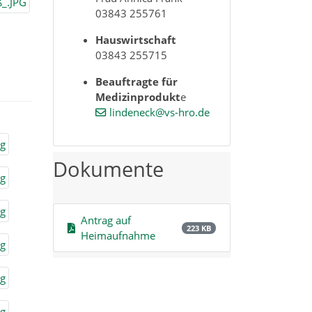
03843 255761
Hauswirtschaft
03843 255715
Beauftragte für
Medizinprodukt
e
lindeneck@vs-hro.de
Dokumente
Antrag auf
223 KB
Heimaufnahme