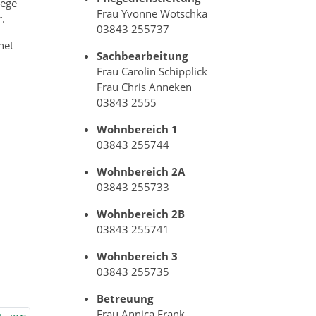
lege
Frau Yvonne Wotschka
.
03843 255737
net
Sachbearbeitung
Frau Carolin Schipplick
Frau Chris Anneken
03843 2555
Wohnbereich 1
03843 255744
Wohnbereich 2A
03843 255733
Wohnbereich 2B
03843 255741
Wohnbereich 3
03843 255735
Betreuung
Frau Annica Frank