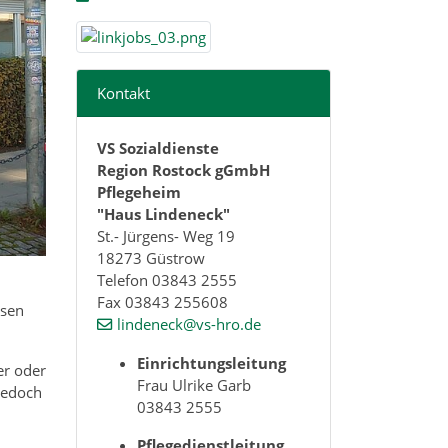
Kontakt
VS Sozialdienste
Region Rostock gGmbH
Pflegeheim
"Haus Lindeneck"
St.- Jürgens- Weg 19
18273 Güstrow
Telefon 03843 2555
Fax 03843 255608
ssen
lindeneck@vs-hro.de
Einrichtungsleitung
er oder
Frau Ulrike Garb
jedoch
03843 2555
Pflegedienstleitung