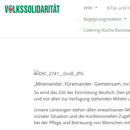
Direkt zur Hauptnavigation springen
Direkt zum Inhalt springen
WIR!
KiTas und 
Begegnungsstätten
PFLEGEH
Catering-Küche Bosso
„Miteinander, Füreinander- Gemeinsam, nic
So wird das Ziel der Einrichtung deutlich: Den 
und mit allen zur Verfügung stehenden Mitteln 
Unsere Leistungen stehen allen erwachsenen Men
sozialer Situation und der konfessionellen Zuge
bei der Pflege und Betreuung von Menschen mi