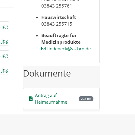
03843 255761
Hauswirtschaft
03843 255715
Beauftragte für
Medizinprodukt
e
lindeneck@vs-hro.de
Dokumente
Antrag auf
223 KB
Heimaufnahme