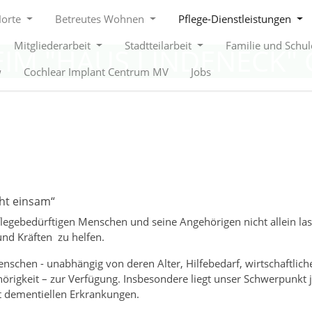
Horte
Betreutes Wohnen
Pflege-Dienstleistungen
Mitgliederarbeit
Stadtteilarbeit
Familie und Schu
EIM "HAUS LINDENECK"
w
Cochlear Implant Centrum MV
Jobs
ht einsam“
pflegebedürftigen Menschen und seine Angehörigen nicht allein la
und Kräften zu helfen.
schen - unabhängig von deren Alter, Hilfebedarf, wirtschaftlich
hörigkeit – zur Verfügung. Insbesondere liegt unser Schwerpunkt 
t dementiellen Erkrankungen.