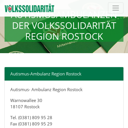
Direkt zur Hauptnavigation springen
Direkt zum Inhalt springen
AUTISMUSAMBULANZEN
DER VOLKSSOLIDARITÄT
REGION ROSTOCK
Autismus-Ambulanz Region Rostock
Autismus- Ambulanz Region Rostock
Warnowallee 30
18107 Rostock
Tel. (0381) 809 95 28
Fax (0381) 809 95 29