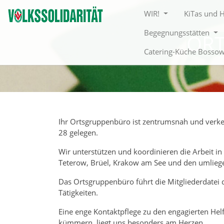
Direkt zur Hauptnavigation springen
Direkt zum Inhalt springen
WIR!
KiTas und 
Begegnungsstätten
OR
Catering-Küche Bosso
Ihr Ortsgruppenbüro ist zentrumsnah und verke
28 gelegen.
Wir unterstützen und koordinieren die Arbeit in
Teterow, Brüel, Krakow am See und den umlie
Das Ortsgruppenbüro führt die Mitgliederdatei
Tätigkeiten.
Eine enge Kontaktpflege zu den engagierten Hel
kümmern, liegt uns besonders am Herzen.