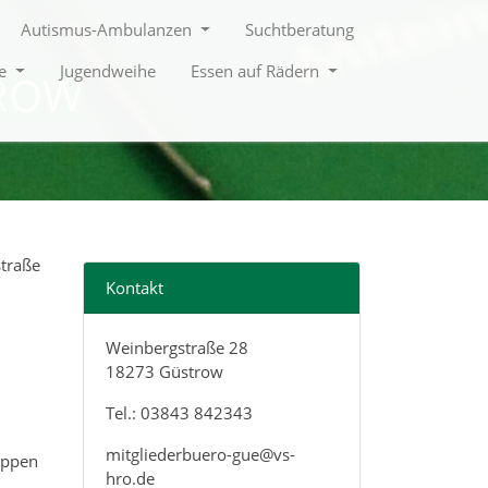
Autismus-Ambulanzen
Suchtberatung
le
Jugendweihe
Essen auf Rädern
ROW
straße
Kontakt
Weinbergstraße 28
18273 Güstrow
n
Tel.: 03843 842343
mitgliederbuero-gue@vs-
uppen
hro.de