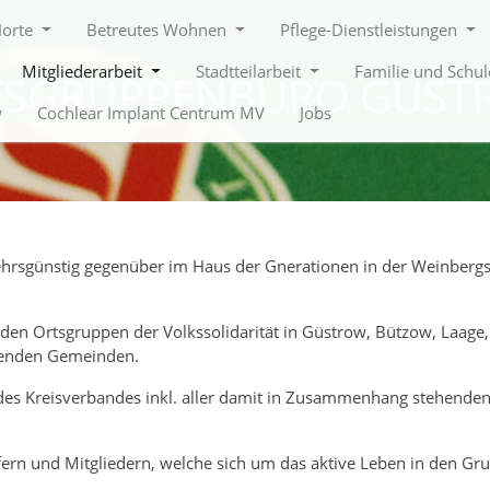
Horte
Betreutes Wohnen
Pflege-Dienstleistungen
Mitgliederarbeit
Stadtteilarbeit
Familie und Schu
TSGRUPPENBÜRO GÜST
w
Cochlear Implant Centrum MV
Jobs
hrsgünstig gegenüber im Haus der Gnerationen in der Weinberg
 den Ortsgruppen der Volkssolidarität in Güstrow, Bützow, Laage,
genden Gemeinden.
 des Kreisverbandes inkl. aller damit in Zusammenhang stehende
fern und Mitgliedern, welche sich um das aktive Leben in den Gr