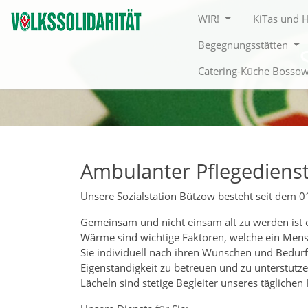
Direkt zur Hauptnavigation springen
Direkt zum Inhalt springen
WIR!
KiTas und 
Begegnungsstätten
Catering-Küche Bosso
Ambulanter Pflegediens
Unsere Sozialstation Bützow besteht seit dem 0
Gemeinsam und nicht einsam alt zu werden ist 
Wärme sind wichtige Faktoren, welche ein Mens
Sie individuell nach ihren Wünschen und Bedürf
Eigenständigkeit zu betreuen und zu unterstütze
Lächeln sind stetige Begleiter unseres täglichen