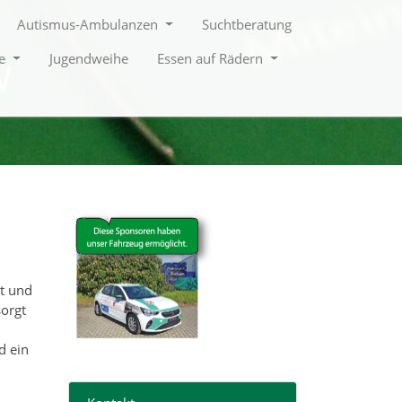
Autismus-Ambulanzen
Suchtberatung
le
Jugendweihe
Essen auf Rädern
W
t und
orgt
d ein