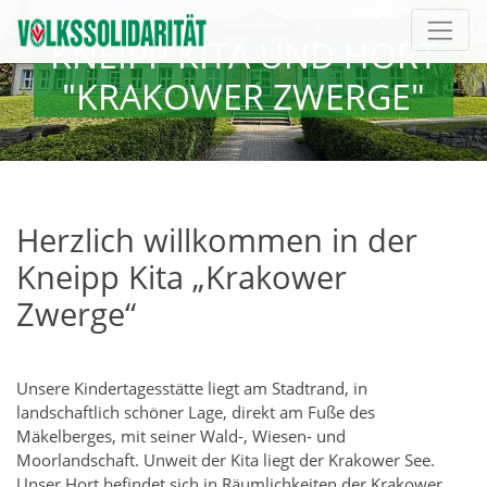
Direkt zur Hauptnavigation springen
Direkt zum Inhalt springen
KNEIPP KITA UND HORT
"KRAKOWER ZWERGE"
Herzlich willkommen in der
Kneipp Kita „Krakower
Zwerge“
Unsere Kindertagesstätte liegt am Stadtrand, in
landschaftlich schöner Lage, direkt am Fuße des
Mäkelberges, mit seiner Wald-, Wiesen- und
Moorlandschaft. Unweit der Kita liegt der Krakower See.
Unser Hort befindet sich in Räumlichkeiten der Krakower