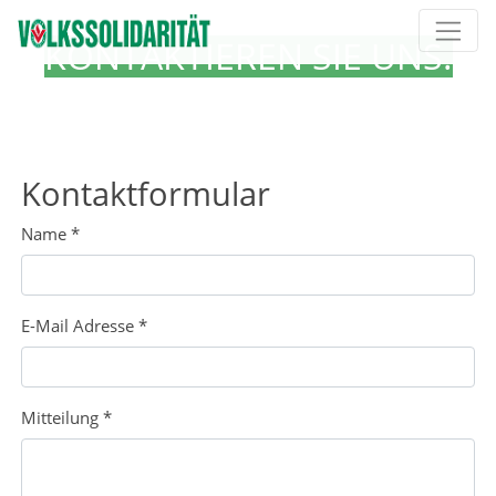
Direkt zur Hauptnavigation springen
Direkt zum Inhalt springen
KONTAKTIEREN SIE UNS.
Kontaktformular
Name
*
E-Mail Adresse
*
Mitteilung
*