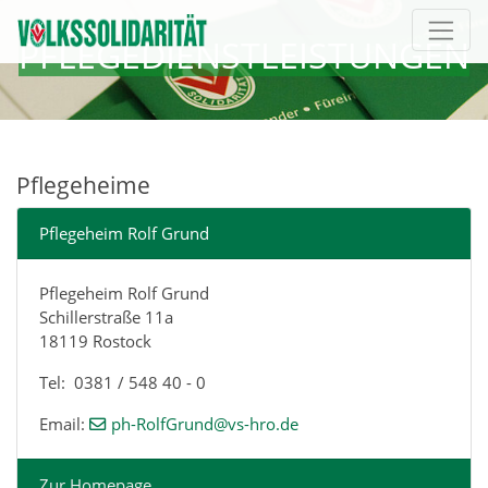
Direkt zur Hauptnavigation springen
Direkt zum Inhalt springen
PFLEGEDIENSTLEISTUNGEN
Pflegeheime
Pflegeheim Rolf Grund
Pflegeheim Rolf Grund
Schillerstraße 11a
18119 Rostock
Tel: 0381 / 548 40 - 0
Email:
ph-RolfGrund@vs-hro.de
Zur Homepage