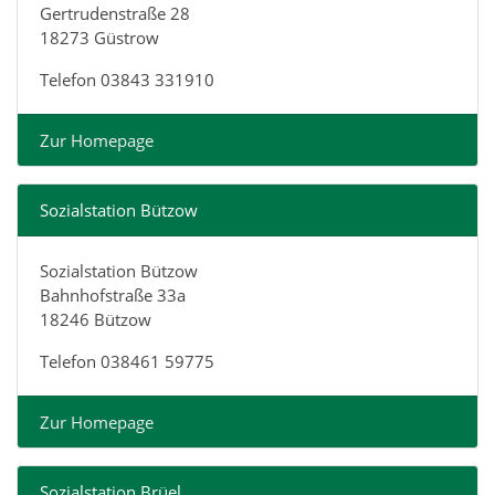
Gertrudenstraße 28
18273 Güstrow
Telefon 03843 331910
Zur Homepage
Sozialstation Bützow
Sozialstation Bützow
Bahnhofstraße 33a
18246 Bützow
Telefon 038461 59775
Zur Homepage
Sozialstation Brüel