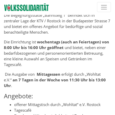
Direkt zur Hauptnavigation springen
Direkt zum Inhalt springen
Die Begegnungsstätte „Bahnsteig 1“ befindet sich in
zentraler Lage der KTV / Rostock in der Budapester Strasse 7
und bietet ein offenes Angebot für bedürftige und sozial
benachteiligte Menschen.
Die Einrichtung ist
wochentags (auch an Feiertagen) von
8:00 Uhr bis 16:00 Uhr geöffnet
und bietet, neben einer
bedarfsbezogenen und personenorientierten Betreuung,
eine kleine Auswahl an Speisen und Getränken im
Tagescafé.
Die Ausgabe von
Mittagessen
erfolgt durch „Wohltat
e.V.“
an 7 Tagen in der Woche von 11:30 Uhr bis 13:00
Uhr
.
Angebote:
offener Mittagstisch durch „Wohltat“ e.V. Rostock
Tagescafé