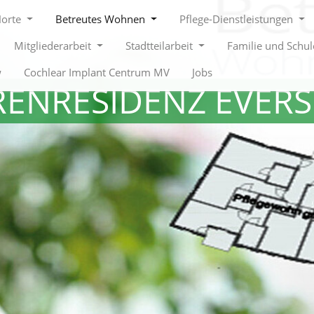
Horte
Betreutes Wohnen
Pflege-Dienstleistungen
Mitgliederarbeit
Stadtteilarbeit
Familie und Schu
w
Cochlear Implant Centrum MV
Jobs
RENRESIDENZ EVER