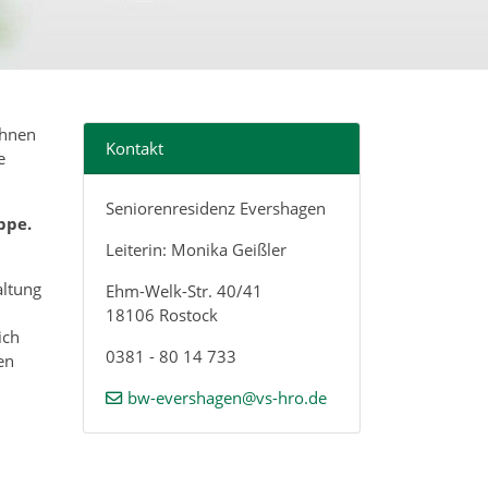
ohnen
Kontakt
e
Seniorenresidenz Evershagen
ppe.
Leiterin: Monika Geißler
altung
Ehm-Welk-Str. 40/41
18106 Rostock
ich
0381 - 80 14 733
en
bw-evershagen@vs-hro.de