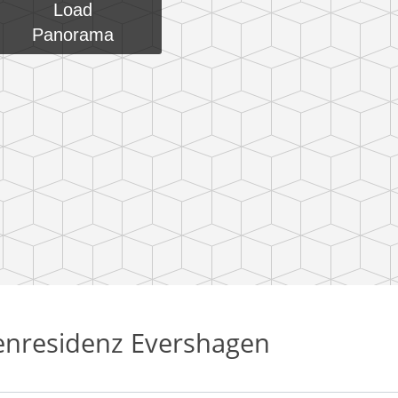
Load
Panorama
renresidenz Evershagen