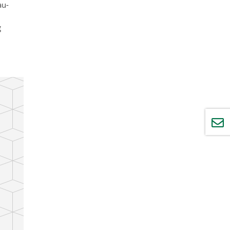
au-
g