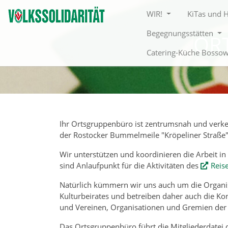
Direkt zur Hauptnavigation springen
Direkt zum Inhalt springen
WIR!
KiTas und 
Begegnungsstätten
OR
Catering-Küche Bosso
Ihr Ortsgruppenbüro ist zentrumsnah und verke
der Rostocker Bummelmeile "Kröpeliner Straße"
Wir unterstützen und koordinieren die Arbeit in
sind Anlaufpunkt für die Aktivitäten des
Reis
Natürlich kümmern wir uns auch um die Organi
Kulturbeirates und betreiben daher auch die Kon
und Vereinen, Organisationen und Gremien der 
Das Ortsgruppenbüro führt die Mitgliederdatei