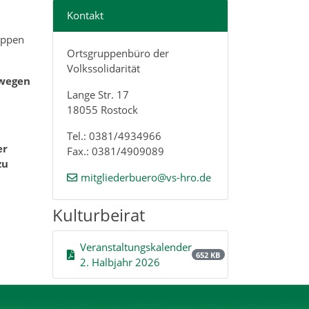
Kontakt
uppen
Ortsgruppenbüro der
Volkssolidarität
ewegen
Lange Str. 17
18055 Rostock
Tel.: 0381/4934966
er
Fax.: 0381/4909089
zu
mitgliederbuero@vs-hro.de
Kulturbeirat
Veranstaltungskalender
652 KB
2. Halbjahr 2026