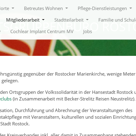
Horte
Betreutes Wohnen
Pflege-Dienstleistungen
Mitgliederarbeit
Stadtteilarbeit
Familie und Schu
TSGRUPPENBÜRO ROST
w
Cochlear Implant Centrum MV
Jobs
hrsgünstig gegenüber der Rostocker Marienkirche, wenige Meter
 gelegen.
 den Ortsgruppen der Volkssolidarität in der Hansestadt Rostock 
eclubs
(in Zusammenarbeit mit Becker-Strelitz Reisen Neustrelitz).
sation, Durchführung und Abrechnung der Veranstaltungen des
taktpflege mit Veranstaltern, kulturellen und sozialen Einrichtun
Stadt Rostock.
 des Kreisverbandes inkl. aller damit in Zusammenhang stehende