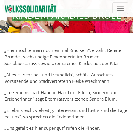
Direkt zur Hauptnavigation springen
Direkt zum Inhalt springen
KINDERPARADIES BRÜEL
„Hier möchte man noch einmal Kind sein“, erzählt Renate
Bründel, sachkundige Einwohnerin im Brüeler
Sozialausschuss sowie Uroma eines Kindes aus der Kita.
„Alles ist sehr hell und freundlich“, schätzt Ausschuss-
Vorsitzende und Stadtvertreterin Heike Wiechmann.
„In Gemeinschaft Hand in Hand mit Eltern, Kindern und
ErzieherInnen“ sagt Elternratsvorsitzende Sandra Blum.
„Erlebnisreich, vielseitig, interessant und lustig sind die Tage
bei uns“, so sprechen die ErzieherInnen.
„Uns gefällt es hier super gut“ rufen die Kinder.